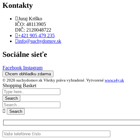
Kontakty
Juraj Kriško
IČO: 48113905
DIČ: 2120048722
+421 905 479 235
info@suchydomov.sk
Sociálne sieťe
Facebook
Instagram
Chcem obhliadku zdarma
© 2026 suchydomov.sk Všetky práva vyhradené. Vytvorené
www.s4y.sk
Shopping Basket