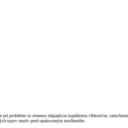
ri probléme so zemnou stúpajúcou kapilárnou vlhkosťou, zatuchnutos
etkých typov murív pred opakovaným navlhnutím.