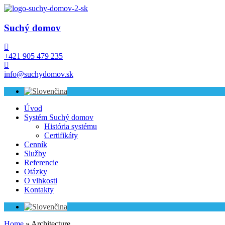
Suchý domov
+421 905 479 235
info@suchydomov.sk
Úvod
Systém Suchý domov
História systému
Certifikáty
Cenník
Služby
Referencie
Otázky
O vlhkosti
Kontakty
Home
»
Architecture