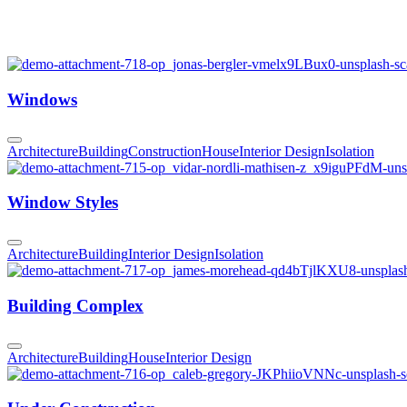
Windows
Architecture
Building
Construction
House
Interior Design
Isolation
Window Styles
Architecture
Building
Interior Design
Isolation
Building Complex
Architecture
Building
House
Interior Design