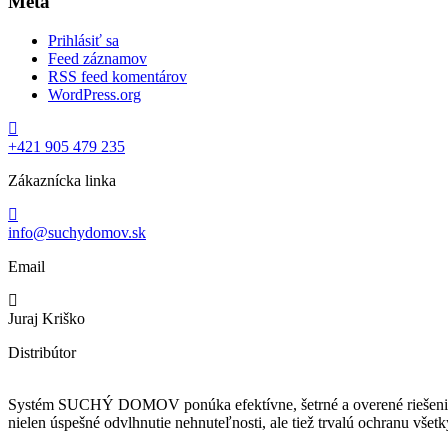
Meta
Prihlásiť sa
Feed záznamov
RSS feed komentárov
WordPress.org
+421 905 479 235
Zákaznícka linka
info@suchydomov.sk
Email
Juraj Kriško
Distribútor
Systém SUCHÝ DOMOV ponúka efektívne, šetrné a overené riešenie p
nielen úspešné odvlhnutie nehnuteľnosti, ale tiež trvalú ochranu vš